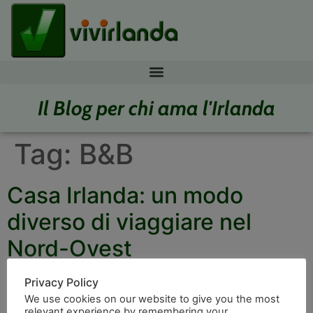
Il Blog per chi ama l'Irlanda
Tag:
B&B
Casa Irlanda: un modo
diverso di viaggiare nel
Nord-Ovest
Privacy Policy
We use cookies on our website to give you the most
relevant experience by remembering your