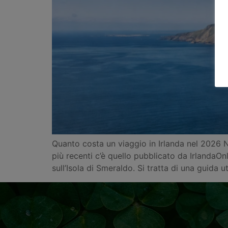
Quanto costa un viaggio in Irlanda nel 2026 Ne
più recenti c’è quello pubblicato da Irlanda
sull’Isola di Smeraldo. Si tratta di una guida u