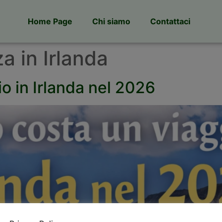
Home Page
Chi siamo
Contattaci
a in Irlanda
o in Irlanda nel 2026