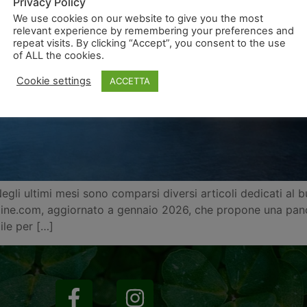
Privacy Policy
We use cookies on our website to give you the most
relevant experience by remembering your preferences and
repeat visits. By clicking “Accept”, you consent to the use
of ALL the cookies.
Cookie settings
ACCETTA
gli ultimi mesi sono comparsi diversi articoli dedicati al b
Online.com, aggiornato a gennaio 2026, che propone una pa
tile per […]