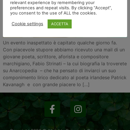
relevant experience by remembering your
preferences and repeat visits. By clicking “Accept”,
you consent to the use of ALL the cookies.
Cookie settings
ACCETTA
Un evento inaspettato è capitato qualche giorno fa.
Con piacevole stupore abbiamo ricevuto una mail di un
giovane poeta, scrittore, aforista e compositore
marchigiano, Fabio Strinati – la cui biografia la troverete
su Anarcopedia – che ha pensato di inviarci un suo
componimento lirico dedicato al poeta irlandese Patrick
Kavanagh e con grande piacere lo […]