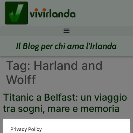
Il Blog per chi ama l'Irlanda
Tag:
Harland and
Wolff
Titanic a Belfast: un viaggio
tra sogni, mare e memoria
Privacy Policy