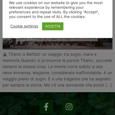
We use cookies on our website to give you the most
relevant experience by remembering your
preferences and repeat visits. By clicking “Accept”,
you consent to the use of ALL the cookies.
Cookie settings
ACCETTA
Titanic a Belfast: un viaggio tra sogni, mare e
memoria Quando si pronuncia la parola Titanic, succede
sempre la stessa cosa. La mente corre subito a una
nave immensa, elegante, considerata inaffondabile. A un
viaggio pieno di sogni. E a una tragedia che ha segnato
per sempre la storia. Ma c’è una domanda che pochi […]