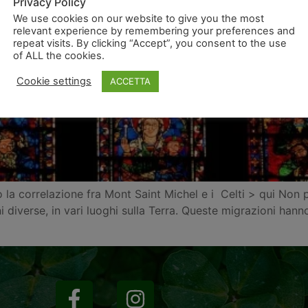
Privacy Policy
We use cookies on our website to give you the most
relevant experience by remembering your preferences and
repeat visits. By clicking “Accept”, you consent to the use
of ALL the cookies.
Cookie settings
ACCETTA
la correlazione fra Mont Saint Michel e i Celti > qui Non 
 diverse, in vari luoghi sulla Terra. Queste migrazioni hanno