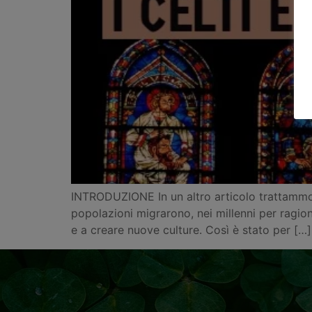
INTRODUZIONE In un altro articolo trattammo 
popolazioni migrarono, nei millenni per ragioni
e a creare nuove culture. Così è stato per […]