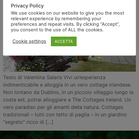
Privacy Policy
We use cookies on our website to give you the most
relevant experience by remembering your
preferences and repeat visits. By clicking “Accept”,
you consent to the use of ALL the cookies.
Cookie settings
ACCETTA
Testo di Valentina Salaris Vivi un’esperienza
indimenticabile e alloggia in un vero cottage irlandese.
Non lontano da Dublino, in un piccolo villaggio lungo la
costa est, potrai alloggiare a The Cottages Ireland. Un
vero paradiso per gli amanti della natura. Cottages
tradizionali – tutti con tetto di paglia – in un giardino
“segreto” ricco di […]