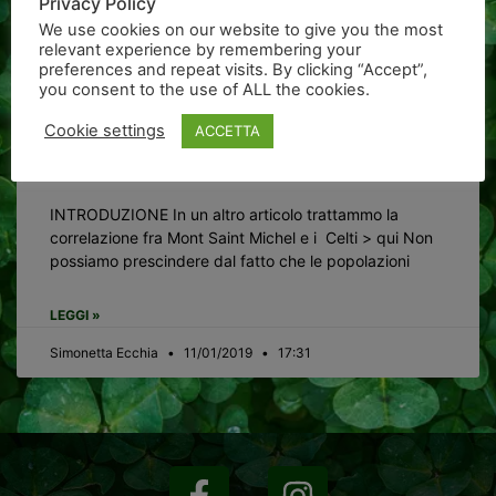
Privacy Policy
We use cookies on our website to give you the most
relevant experience by remembering your
preferences and repeat visits. By clicking “Accept”,
you consent to the use of ALL the cookies.
Cookie settings
ACCETTA
I Celti e le Cattedrali Gotiche
INTRODUZIONE In un altro articolo trattammo la
correlazione fra Mont Saint Michel e i Celti > qui Non
possiamo prescindere dal fatto che le popolazioni
LEGGI »
Simonetta Ecchia
11/01/2019
17:31