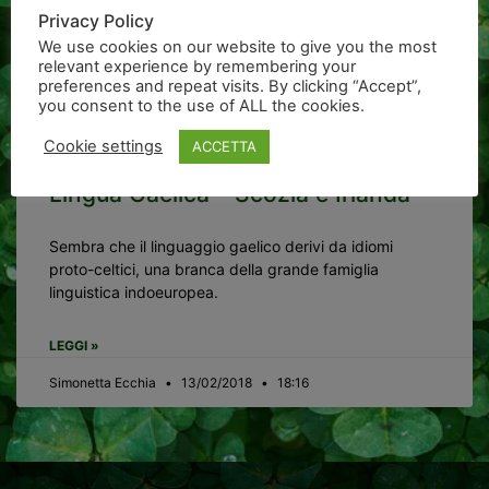
Privacy Policy
We use cookies on our website to give you the most
relevant experience by remembering your
preferences and repeat visits. By clicking “Accept”,
you consent to the use of ALL the cookies.
Cookie settings
ACCETTA
Lingua Gaelica – Scozia e Irlanda
Sembra che il linguaggio gaelico derivi da idiomi
proto-celtici, una branca della grande famiglia
linguistica indoeuropea.
LEGGI »
Simonetta Ecchia
13/02/2018
18:16