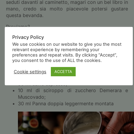
seduti davanti al caminetto, magari con un bel libro in
mano, credo sia molto piacevole potersi gustare
questa bevanda.
Proviamo?
Privacy Policy
Questa ricetta l’ho tratta dal sito della
Jameson
We use cookies on our website to give you the most
Whiskey 1780
, la famosa distilleria di Midleton, nella
relevant experience by remembering your
contea di Cork.
preferences and repeat visits. By clicking “Accept”,
you consent to the use of ALL the cookies.
Ingredienti
Cookie settings
ACCETTA
35 ml Jameson;
90 ml caffè espresso;
10 ml di sciroppo di zucchero Demerara e
Muscovado;
30 ml Panna doppia leggermente montata