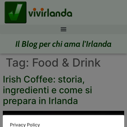
Il Blog per chi ama l'Irlanda
Tag:
Food & Drink
Irish Coffee: storia,
ingredienti e come si
prepara in Irlanda
Privacy Policy