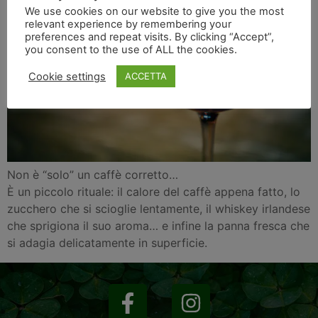
We use cookies on our website to give you the most
relevant experience by remembering your
preferences and repeat visits. By clicking “Accept”,
you consent to the use of ALL the cookies.
Cookie settings
ACCETTA
Non è “solo” un caffè corretto…
È un piccolo rituale: il calore del caffè appena fatto, lo
zucchero che si scioglie lentamente, il whiskey irlandese
che sprigiona il suo aroma… e infine la panna fresca che
si adagia delicatamente in superficie.