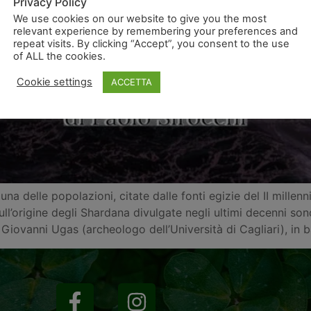
Privacy Policy
We use cookies on our website to give you the most
relevant experience by remembering your preferences and
repeat visits. By clicking “Accept”, you consent to the use
of ALL the cookies.
Cookie settings
ACCETTA
 delle popolazioni, citate dalle fonti egizie del II millenni
sull’origine degli Shardana divulgate negli ultimi decenni s
iovanni Ugas (archeologo dell’Università di Cagliari), in ba