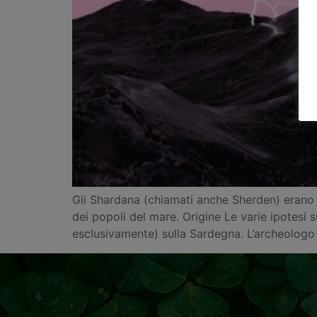
Gli Shardana (chiamati anche Sherden) erano una
dei popoli del mare. Origine Le varie ipotesi 
esclusivamente) sulla Sardegna. L’archeologo G