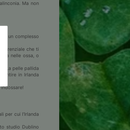
malinconia. Ma non
tutto un complesso
torrenziale che ti
etra nelle ossa, o
e. La pelle pallida
sentire in Irlanda
 indossare!
i per cui l’Irlanda
to studio Dublino