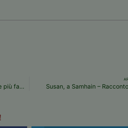
A
Guinness: storia della birreria irlandese più famosa
Susan, a Samhain – Racconto
!