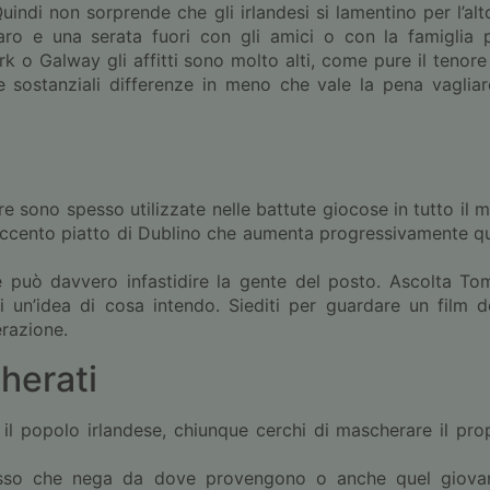
ndi non sorprende che gli irlandesi si lamentino per l’alto
caro e una serata fuori con gli amici o con la famiglia p
 o Galway gli affitti sono molto alti, come pure il tenore d
 sostanziali differenze in meno che vale la pena vagliar
re sono spesso utilizzate nelle battute giocose in tutto il mo
l’accento piatto di Dublino che aumenta progressivamente q
 può davvero infastidire la gente del posto. Ascolta Tom
ai un’idea di cosa intendo. Siediti per guardare un film 
erazione.
herati
il popolo irlandese, chiunque cerchi di mascherare il pr
ccesso che nega da dove provengono o anche quel giovan