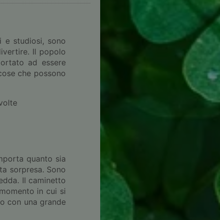
i e studiosi, sono
vertire. Il popolo
portato ad essere
e cose che possono
volte
importa quanto sia
rta sorpresa. Sono
redda. Il caminetto
 momento in cui si
ino con una grande