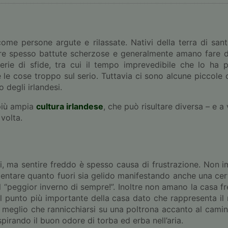
come persone argute e rilassate. Nativi della terra di sant
fare spesso battute scherzose e generalmente amano fare di
erie di sfide, tra cui il tempo imprevedibile che lo ha 
 le cose troppo sul serio. Tuttavia ci sono alcune piccol
 degli irlandesi.
 più ampia
cultura irlandese
, che può risultare diversa – e a 
 volta.
ati, ma sentire freddo è spesso causa di frustrazione. Non 
entare quanto fuori sia gelido manifestando anche una ce
il “peggior inverno di sempre!”. Inoltre non amano la casa f
il punto più importante della casa dato che rappresenta il
di meglio che rannicchiarsi su una poltrona accanto al cam
spirando il buon odore di torba ed erba nell’aria.