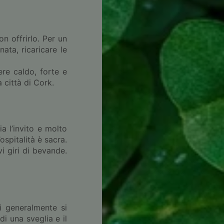
n offrirlo. Per un
ata, ricaricare le
ere caldo, forte e
 città di Cork.
a l’invito e molto
spitalità è sacra.
vi giri di bevande.
si generalmente si
di una sveglia e il