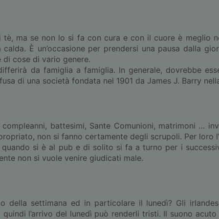
 tè, ma se non lo si fa con cura e con il cuore è meglio no
 calda. È un’occasione per prendersi una pausa dalla giorn
 di cose di vario genere.
ifferirà da famiglia a famiglia. In generale, dovrebbe ess
ffusa di una società fondata nel 1901 da James J. Barry nella
, compleanni, battesimi, Sante Comunioni, matrimoni … invi
priato, non si fanno certamente degli scrupoli. Per loro l’o
 quando si è al pub e di solito si fa a turno per i successi
ente non si vuole venire giudicati male.
io della settimana ed in particolare il lunedì? Gli irlande
quindi l’arrivo del lunedì può renderli tristi. Il suono acuto 