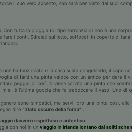
torce il suo vero accento, non sarà ben visto dai suoi com
. Con tutta la pioggia (di tipo torrenziale) non è una sorpre
are i conti. Sdraiati sul letto, soffocati in coperte di lana
rlandesi.
ia non ha funzionato e la casa si sta congelando, il capo ce
voglia di farti una pinta veloce con un amico per dare il 
are peggio di così, ti viene servita una pinta che sembra 
miei, è l’ultima goccia che fa traboccare il vaso. Uno di q
genere sono simpatici, ma servi loro una pinta così, alla 
meglio dire
“il lato oscuro della forza” .
iaggio davvero rispettoso e autentico.
ggia con noi in un
viaggio in Irlanda lontano dai soliti sche