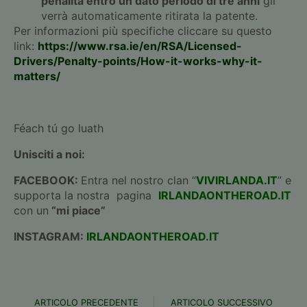
penalità entro un dato periodo di tre anni
gli
verrà automaticamente ritirata la patente.
Per informazioni più specifiche cliccare su questo
link:
https://www.rsa.ie/en/RSA/Licensed-
Drivers/Penalty-points/How-it-works-why-it-
matters/
Féach tú go luath
Unisciti a noi:
FACEBOOK:
Entra nel nostro clan “
VIVIRLANDA.IT
” e
supporta la nostra pagina
IRLANDAONTHEROAD.IT
con un
“mi piace”
INSTAGRAM:
IRLANDAONTHEROAD.IT
ARTICOLO PRECEDENTE
ARTICOLO SUCCESSIVO