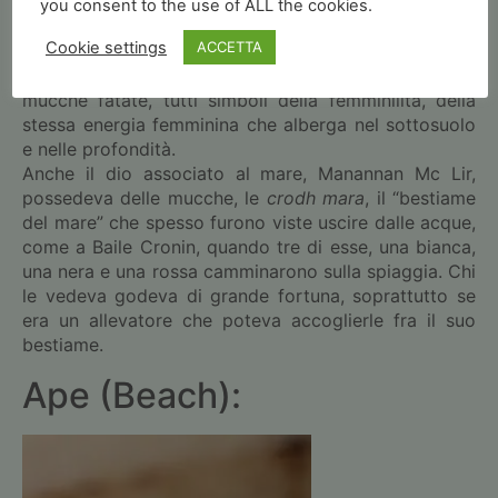
Quando
Cú Chulainn
e i suoi compagni fecero una
you consent to the use of ALL the cookies.
rapida incursione nell’Aldilà, riportarono nel mondo
Cookie settings
ACCETTA
materiale il magico calderone di abbondanza, la
vergine Blathnat (uno degli aspetti della dea) e tre
mucche fatate, tutti simboli della femminilità, della
stessa energia femminina che alberga nel sottosuolo
e nelle profondità.
Anche il dio associato al mare, Manannan Mc Lir,
possedeva delle mucche, le
crodh mara
, il “bestiame
del mare” che spesso furono viste uscire dalle acque,
come a Baile Cronin, quando tre di esse, una bianca,
una nera e una rossa camminarono sulla spiaggia. Chi
le vedeva godeva di grande fortuna, soprattutto se
era un allevatore che poteva accoglierle fra il suo
bestiame.
Ape (Beach):