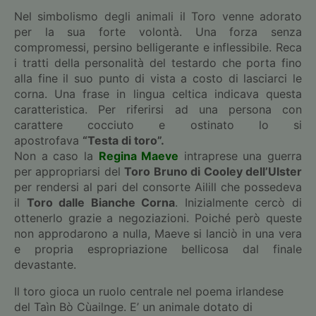
Nel simbolismo degli animali il Toro venne adorato
per la sua forte volontà. Una forza senza
compromessi, persino belligerante e inflessibile. Reca
i tratti della personalità del testardo che porta fino
alla fine il suo punto di vista a costo di lasciarci le
corna. Una frase in lingua celtica indicava questa
caratteristica. Per riferirsi ad una persona con
carattere cocciuto e ostinato lo si
apostrofava
“Testa di toro”.
Non a caso la
Regina Maeve
intraprese una guerra
per appropriarsi del
Toro Bruno di Cooley dell’Ulster
per rendersi al pari del consorte Ailill che possedeva
il
Toro dalle Bianche Corna
. Inizialmente cercò di
ottenerlo grazie a negoziazioni. Poiché però queste
non approdarono a nulla, Maeve si lanciò in una vera
e propria espropriazione bellicosa dal finale
devastante.
Il toro gioca un ruolo centrale nel poema irlandese
del Taìn Bò Cùailnge. E’ un animale dotato di