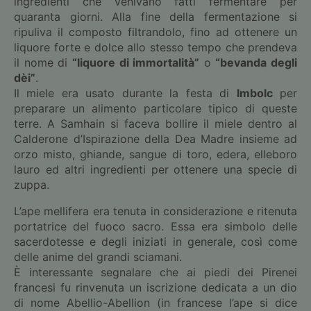
ingredienti che venivano fatti fermentare per
quaranta giorni. Alla fine della fermentazione si
ripuliva il composto filtrandolo, fino ad ottenere un
liquore forte e dolce allo stesso tempo che prendeva
il nome di
“liquore di immortalità”
o
“bevanda degli
dèi”
.
Il miele era usato durante la festa di
Imbolc
per
preparare un alimento particolare tipico di queste
terre. A Samhain si faceva bollire il miele dentro al
Calderone d’Ispirazione della Dea Madre insieme ad
orzo misto, ghiande, sangue di toro, edera, elleboro
lauro ed altri ingredienti per ottenere una specie di
zuppa.
L’ape mellifera era tenuta in considerazione e ritenuta
portatrice del fuoco sacro. Essa era simbolo delle
sacerdotesse e degli iniziati in generale, così come
delle anime del grandi sciamani.
È interessante segnalare che ai piedi dei Pirenei
francesi fu rinvenuta un iscrizione dedicata a un dio
di nome Abellio-Abellion (in francese l’ape si dice