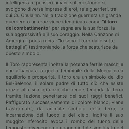
intelligenza e pensieri umani, sul cui sfondo si
svolgono diverse imprese di eroi, re e guerrieri, tra
cui Cù Chulainn. Nella tradizione guerriera un grande
guerriero o un eroe viene identificato come
“il toro
del combattimento”
per segnalare la sua forza, la
sua aggressività e il suo coraggio. Nella Canzone di
Amergin il poeta recita: “Io sono il toro dalle sette
battaglie”, testimoniando la forza che scaturisce da
questo simbolo.
Il Toro rappresenta inoltre la potenza fertile maschile
che affiancata a quella femminile della Mucca crea
equilibrio e prosperità. Il toro era un simbolo del dio
Bel-Belenos, il solare padre di tutto ciò che esiste
grazie alla sua potenza che rende feconda la terra
tramite l’azione penetrante dei suoi raggi benefici.
Raffigurato successivamente di colore bianco, viene
trasformato, da animale simbolo della terra, a
incarnazione del fuoco e del cielo. Inoltre il suo
muggito inferocito evoca il rombo del tuono delle
tempeste, divenendo compagno in tale significato del