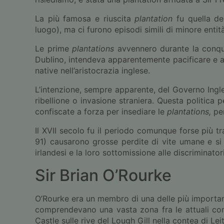
La più famosa e riuscita
plantation
fu quella del
luogo), ma ci furono episodi simili di minore entit
Le prime
plantations
avvennero durante la conquis
Dublino, intendeva apparentemente pacificare e ang
native nell’aristocrazia inglese.
L’intenzione, sempre apparente, del Governo Inglese
ribellione o invasione straniera. Questa politica per
confiscate a forza per insediare le
plantations,
pe
Il XVII secolo fu il periodo comunque forse più tr
91) causarono grosse perdite di vite umane e si c
irlandesi e la loro sottomissione alle discriminato
Sir Brian O’Rourke
O’Rourke era un membro di una delle più importanti 
comprendevano una vasta zona fra le attuali cont
Castle sulle rive del Lough Gill nella contea di Leit