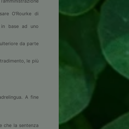
l’amministrazione
ssare O’Rourke di
o in base ad uno
ulteriore da parte
 tradimento, le più
drelingua. A fine
se che la sentenza