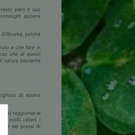
resto però il suo
l Connaught appena
i O’Rourke, poiché
uto a che fare in
ioso che di questi
di natura insolente
goglioso di essere
agna) raggiunse le
e molti velieri. I
Point nei pressi di