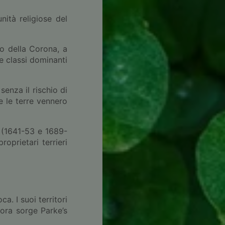
nità religiose del
no della Corona, a
e classi dominanti
senza il rischio di
he le terre vennero
le (1641-53 e 1689-
oprietari terrieri
a. I suoi territori
 ora sorge Parke’s