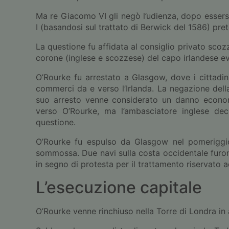
Ma re Giacomo VI gli negò l’udienza, dopo essers
I (basandosi sul trattato di Berwick del 1586) pre
La questione fu affidata al consiglio privato scozz
corone (inglese e scozzese) del capo irlandese ev
O’Rourke fu arrestato a Glasgow, dove i cittadin
commerci da e verso l’Irlanda. La negazione della 
suo arresto venne considerato un danno econom
verso O’Rourke, ma l’ambasciatore inglese deci
questione.
O’Rourke fu espulso da Glasgow nel pomeriggio 
sommossa. Due navi sulla costa occidentale furon
in segno di protesta per il trattamento riservato 
L’esecuzione capitale
O’Rourke venne rinchiuso nella Torre di Londra in 