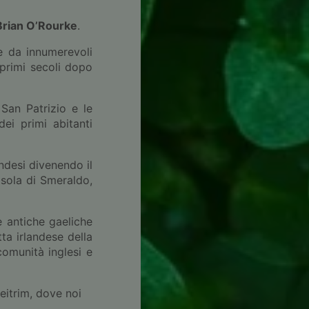
Brian O’Rourke
.
te da innumerevoli
 primi secoli dopo
 San Patrizio e le
dei primi abitanti
andesi divenendo il
Isola di Smeraldo,
e antiche gaeliche
ta irlandese della
comunità inglesi e
eitrim, dove noi