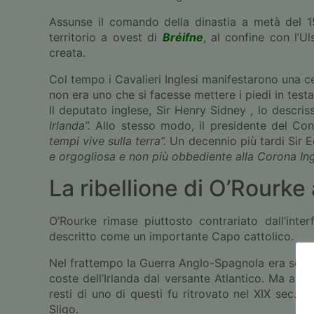
Assunse il comando della dinastia a metà del 15
territorio a ovest di
Bréifne
, al confine con l’U
creata.
Col tempo i Cavalieri Inglesi manifestarono una c
non era uno che si facesse mettere i piedi in testa
Il deputato inglese, Sir Henry Sidney , lo descri
Irlanda”.
Allo stesso modo, il presidente del Con
tempi vive sulla terra”.
Un decennio più tardi Sir 
e orgogliosa e non più obbediente alla Corona Ing
La ribellione di O’Rourke
O’Rourke rimase piuttosto contrariato dall’inter
descritto come un importante Capo cattolico.
Nel frattempo la Guerra Anglo-Spagnola era scopp
coste dell’Irlanda dal versante Atlantico. Ma alcu
resti di uno di questi fu ritrovato nel XIX sec., 
Sligo.