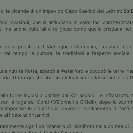
nto, le vicende di un impavido Capo Gaelico del Leitrim:
Sir 
rie invasioni, che si articolano in varie fasi caratterizza
e, ma anche culturali e religiose come quella cristiana nei
 dalla preistoria. I Vichinghi, i Normanni, i cristiani con
 nel tempo la cultura, le tradizioni e l’aspetto sociale 
i una nutrita flotta, sbarcò a Waterford e occupò le terre irl
landa. Dopo questo sbarco gli Inglesi non lasceranno più l’
lle forze inglesi a partire dal XVI secolo. Le infrastruttur
con la fuga dei Conti (O’Donnell e O’Neill), dopo la sconfit
esi imposero le
plantations
, ovvero l’insediamento di forti 
e affidate ai britannici.
teralmente significa “Maniero di Hamilton) nella contea di L
rederick Hamilton, Ufficiale Scozzese.