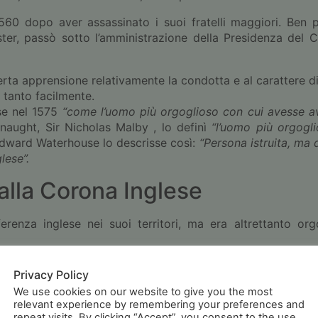
60 dopo aver assassinato i suoi fratelli maggiori. Ben p
lster, passò sotto l’amministrazione della Presidenza de
erta apprensione relativamente la condotta e al carattere d
 tanto facilmente.
sse nel 1575
“come l’uomo più orgoglioso con cui avesse av
naught, Sir Nicholas Malby , lo definì
“l’uomo più orgogl
Edward Waterhouse lo descrisse così:
“Persona istruita, ma 
lese”.
 alla Corona Inglese
ferenza inglese nei suoi territori, ma era altrettanto or
iata, tanto che l’
Armada Spagnola
(la Flotta Navale di Sp
Privacy Policy
ne tempeste che si abbatterono sulla zona, fecero naufragar
We use cookies on our website to give you the most
da alcuni ricercatori e archeologi, sulle spiagge di Rosses 
relevant experience by remembering your preferences and
repeat visits. By clicking “Accept”, you consent to the use