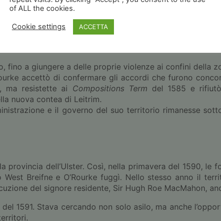
of ALL the cookies.
na di sopravvissuti dell’Armata Spagnola – tra cui
Franc
88, rimanendo ben disposto ad accogliere altri profughi spa
Cookie settings
ACCETTA
n fosse stato proclamato ribelle, oppose una forte resist
, fino a giungere a delle proprie violenze ai confini della 
’Rourke accettò di confermare gli accordi che furono conc
, ma resistette ai
Compositions Term
del 1585 e rifiutò
la nuova contea di Leitrim.
inistrazione e il governo del suo territorio rimanesse sott
a provincia dell’Ulster. Così, nella primavera del 1590, le f
est Breifne e O’Rourke fuggì. Nello stesso anno il territ
uzione del signore residente, Sir Hugh Roe MacMahon, anche
 del 1591. Stava cercando non solo asilo, ma anche l’opport
rritori.