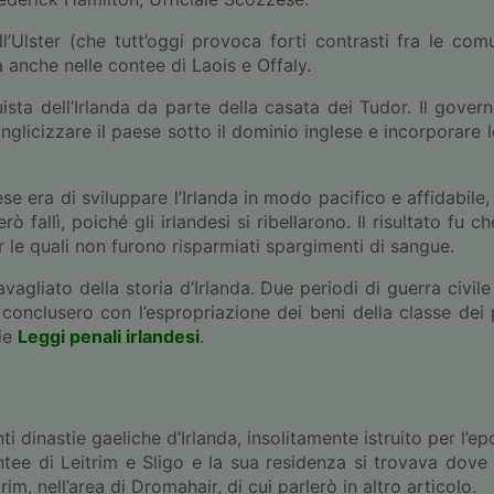
l’Ulster (che tutt’oggi provoca forti contrasti fra le comu
à anche nelle contee di Laois e Offaly.
ta dell’Irlanda da parte della casata dei Tudor. Il gover
licizzare il paese sotto il dominio inglese e incorporare l
 era di sviluppare l’Irlanda in modo pacifico e affidabile, 
ò fallì, poiché gli irlandesi si ribellarono. Il risultato fu c
r le quali non furono risparmiati spargimenti di sangue.
avagliato della storia d’Irlanda. Due periodi di guerra civi
onclusero con l’espropriazione dei beni della classe dei pr
rie
Leggi penali irlandesi
.
dinastie gaeliche d’Irlanda, insolitamente istruito per l’epoc
ee di Leitrim e Sligo e la sua residenza si trovava dove
rim, nell’area di Dromahair, di cui parlerò in altro articolo.