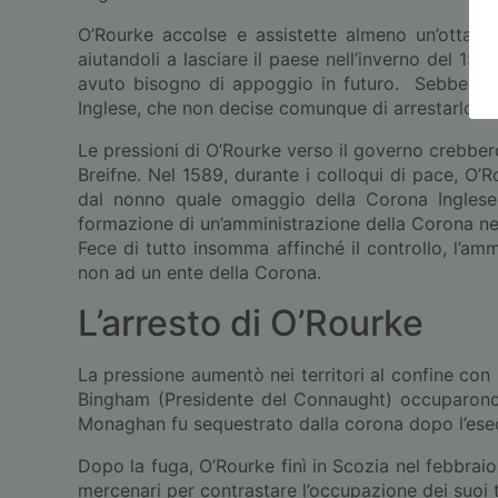
O’Rourke accolse e assistette almeno un’ottanti
aiutandoli a lasciare il paese nell’inverno del 15
avuto bisogno di appoggio in futuro. Sebbene no
Inglese, che non decise comunque di arrestarlo.
Le pressioni di O’Rourke verso il governo crebbero
Breifne. Nel 1589, durante i colloqui di pace, O
dal nonno quale omaggio della Corona Inglese
formazione di un’amministrazione della Corona nel
Fece di tutto insomma affinché il controllo, l’amm
non ad un ente della Corona.
L’arresto di O’Rourke
La pressione aumentò nei territori al confine con l
Bingham (Presidente del Connaught) occuparono W
Monaghan fu sequestrato dalla corona dopo l’esec
Dopo la fuga, O’Rourke finì in Scozia nel febbraio
mercenari per contrastare l’occupazione dei suoi te