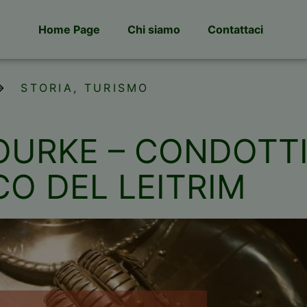
Home Page
Chi siamo
Contattaci
STORIA
,
TURISMO
ROURKE – CONDOTT
CO DEL LEITRIM