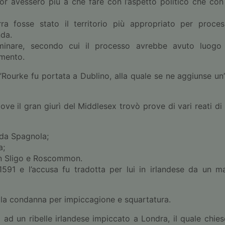
r avessero più a che fare con l’aspetto politico che con 
erra fosse stato il territorio più appropriato per proce
nda.
liminare, secondo cui il processo avrebbe avuto luog
imento.
’Rourke fu portata a Dublino, alla quale se ne aggiunse un’
dove il gran giurì del Middlesex trovò prove di vari reati di
mada Spagnola;
a;
 in Sligo e Roscommon.
591 e l’accusa fu tradotta per lui in irlandese da un ma
ella condanna per impiccagione e squartatura.
 ad un ribelle irlandese impiccato a Londra, il quale chie