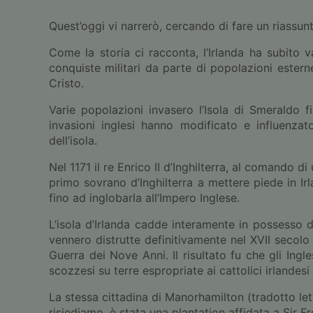
Quest’oggi vi narrerò, cercando di fare un riassu
Come la storia ci racconta, l’Irlanda ha subito va
conquiste militari da parte di popolazioni estern
Cristo.
Varie popolazioni invasero l’Isola di Smeraldo fin
invasioni inglesi hanno modificato e influenzato
dell’isola.
Nel 1171 il re Enrico II d’Inghilterra, al comando d
primo sovrano d’Inghilterra a mettere piede in Ir
fino ad inglobarla all’Impero Inglese.
L’isola d’Irlanda cadde interamente in possesso de
vennero distrutte definitivamente nel XVII secolo 
Guerra dei Nove Anni. Il risultato fu che gli Ingl
scozzesi su terre espropriate ai cattolici irlandesi 
La stessa cittadina di Manorhamilton (tradotto let
risiediamo, è stata una plantation affidata a Sir F