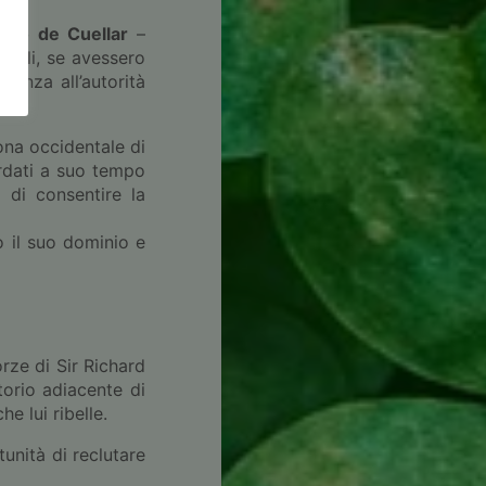
isco de Cuellar
–
gnoli, se avessero
enza all’autorità
zona occidentale di
ordati a suo tempo
 di consentire la
o il suo dominio e
orze di Sir Richard
orio adiacente di
 lui ribelle.
unità di reclutare