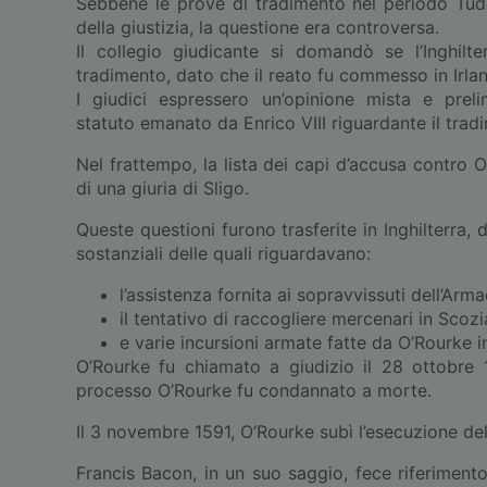
Sebbene le prove di tradimento nel periodo Tudo
della giustizia, la questione era controversa.
Il collegio giudicante si domandò se l’Inghilt
tradimento, dato che il reato fu commesso in Irla
I giudici espressero un’opinione mista e pre
statuto emanato da Enrico VIII riguardante il trad
Nel frattempo, la lista dei capi d’accusa contro O
di una giuria di Sligo.
Queste questioni furono trasferite in Inghilterra, 
sostanziali delle quali riguardavano:
l’assistenza fornita ai sopravvissuti dell’Ar
il tentativo di raccogliere mercenari in Scozi
e varie incursioni armate fatte da O’Rourke
O’Rourke fu chiamato a giudizio il 28 ottobre 1
processo O’Rourke fu condannato a morte.
Il 3 novembre 1591, O’Rourke subì l’esecuzione d
Francis Bacon, in un suo saggio, fece riferimento