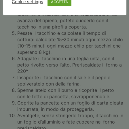
volume durante la cottura.
Cookie settings
ACCETTA
Ripiegate il lembo del collo sotto la schiena del
tacchino e fissatelo con uno stuzzicadenti. Se
avanza del ripieno, potete cuocerlo con il
tacchino in una pirofila coperta.
Pesate il tacchino e calcolate il tempo di
cottura: calcolate 15-20 minuti ogni mezzo chilo
(10-15 minuti ogni mezzo chilo per tacchini che
superano 8 kg).
Adagiate il tacchino in una teglia unta, con il
petto rivolto verso l’alto. Preriscaldate il forno a
220°.
Insaporite il tacchino con il sale e il pepe e
spolveratelo con della farina.
Spennellatelo con il burro e ricoprite il petto
con le fette di pancetta, sovrapponendole.
Coprite la pancetta con un foglio di carta oleata
imburrata, in modo da proteggerla.
Avvolgete, senza stringerlo troppo, il tacchino in
un foglio d’alluminio e fate cuocere nel forno
preriscaldato.