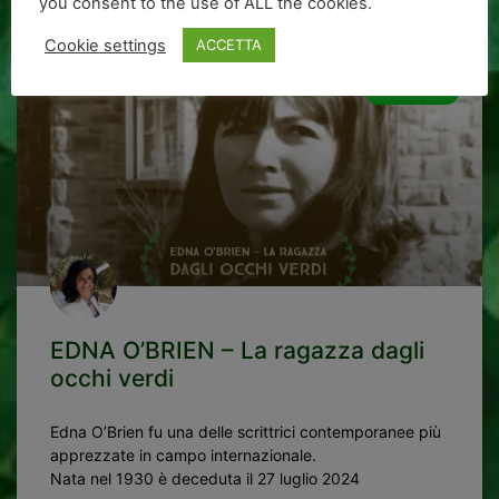
you consent to the use of ALL the cookies.
Cookie settings
ACCETTA
CULTURA
EDNA O’BRIEN – La ragazza dagli
occhi verdi
Edna O’Brien fu una delle scrittrici contemporanee più
apprezzate in campo internazionale.
Nata nel 1930 è deceduta il 27 luglio 2024