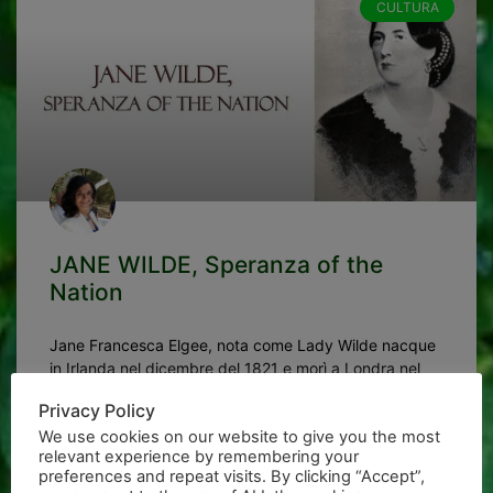
CULTURA
JANE WILDE, Speranza of the
Nation
Jane Francesca Elgee, nota come Lady Wilde nacque
in Irlanda nel dicembre del 1821 e morì a Londra nel
1896. Il suo bisnonno era un
Privacy Policy
We use cookies on our website to give you the most
LEGGI »
relevant experience by remembering your
preferences and repeat visits. By clicking “Accept”,
Simonetta Ecchia
13/09/2018
17:02