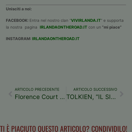
Unisciti a noi:
FACEBOOK:
Entra nel nostro clan “
VIVIRLANDA.IT
” e supporta
la nostra pagina
IRLANDAONTHEROAD.IT
con un
“mi piace”
INSTAGRAM:
IRLANDAONTHEROAD.IT
ARTICOLO PRECEDENTE
ARTICOLO SUCCESSIVO
Florence Court – Villa da sogno nella campagna di Enniskillen
TOLKIEN, “IL SIGNORE DEGLI ANELLI” e la correlazione con l’Irlanda
TI È PIACIUTO QUESTO ARTICOLO? CONDIVIDILO!