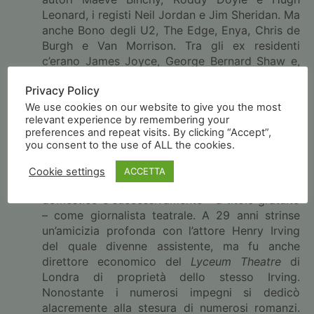
Leonard, i registi Neil Jordan e Jim Sheridan. Ma
anche Bono degli U2, The Edge, Enya, Chris de
Burgh e Van Morrison. Tra gli ex residenti
c’erano James Joyce, George Bernard Shaw e,
più recentemente, il cantante Jim Kerr, e i piloti
Privacy Policy
di F1 Damon Hill e Eddie Irvine.
La storia del famoso vampiro Conte Dracula
fu
We use cookies on our website to give you the most
relevant experience by remembering your
scritta nel 1897 da
Bram Stoker
, di Dublino.
preferences and repeat visits. By clicking “Accept”,
Abraham Stoker, detto Bram nacque a Clontarf,
you consent to the use of ALL the cookies.
un villaggio sulla costa vicino a Dublino, nel
1847. Laureatosi a pieni voti in matematica al
Cookie settings
ACCETTA
Trinity College, inizialmente lavorò come
domestico e successivamente – a titolo gratuito
– come giornalista teatrale. A 29 anni strinse
un’amicizia profonda con l’attore Henry Irving
del quale divenne assistente, ma fu anche
direttore economico del
Lyceum Theatre
di
Londra di proprietà dello stesso Irving.
Nonostante i numerosi impegni si dedicò
alacremente alla stesura di numerosi romanzi.