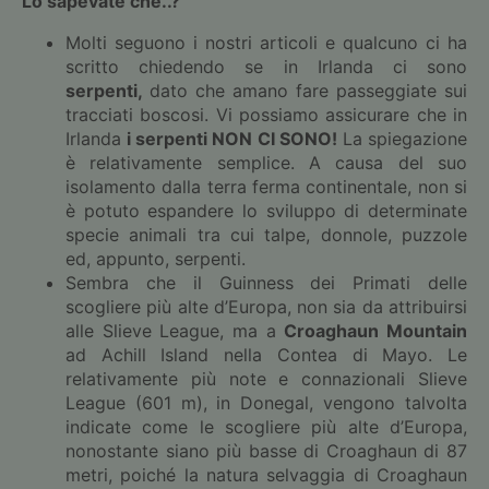
Lo sapevate che..?
Molti seguono i nostri articoli e qualcuno ci ha
scritto chiedendo se in Irlanda ci sono
serpenti,
dato che amano fare passeggiate sui
tracciati boscosi. Vi possiamo assicurare che in
Irlanda
i serpenti NON CI SONO!
La spiegazione
è relativamente semplice. A causa del suo
isolamento dalla terra ferma continentale, non si
è potuto espandere lo sviluppo di determinate
specie animali tra cui talpe, donnole, puzzole
ed, appunto, serpenti.
Sembra che il Guinness dei Primati delle
scogliere più alte d’Europa, non sia da attribuirsi
alle Slieve League, ma a
Croaghaun Mountain
ad Achill Island nella Contea di Mayo. Le
relativamente più note e connazionali Slieve
League (601 m), in Donegal, vengono talvolta
indicate come le scogliere più alte d’Europa,
nonostante siano più basse di Croaghaun di 87
metri, poiché la natura selvaggia di Croaghaun