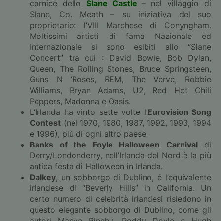
cornice dello
Slane Castle
– nel villaggio di
Slane, Co. Meath – su iniziativa del suo
proprietario: l’VIII Marchese di Conyngham.
Moltissimi artisti di fama Nazionale ed
Internazionale si sono esibiti allo “Slane
Concert” tra cui : David Bowie, Bob Dylan,
Queen, The Rolling Stones, Bruce Springsteen,
Guns N ‘Roses, REM, The Verve, Robbie
Williams, Bryan Adams, U2, Red Hot Chili
Peppers, Madonna e Oasis.
L’Irlanda ha vinto sette volte l’
Eurovision Song
Contest
(nel 1970, 1980, 1987, 1992, 1993, 1994
e 1996), più di ogni altro paese.
Banks of the Foyle Halloween Carnival
di
Derry/Londonderry, nell’Irlanda del Nord è la più
antica festa di Halloween in Irlanda.
Dalkey
, un sobborgo di Dublino, è l’equivalente
irlandese di “Beverly Hills” in California. Un
certo numero di celebrità irlandesi risiedono in
questo elegante sobborgo di Dublino, come gli
autori Maeve Binchy, Roddy Doyle e Hugh