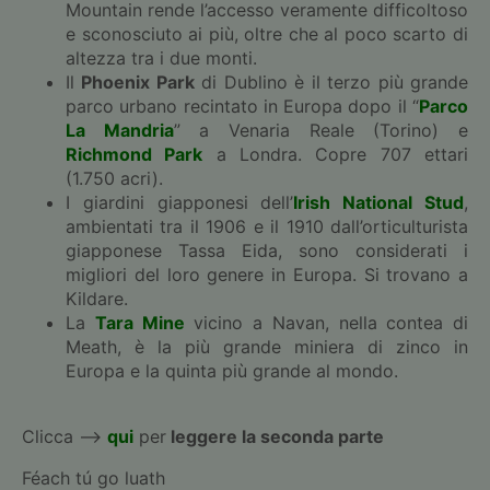
Mountain rende l’accesso veramente difficoltoso
e sconosciuto ai più, oltre che al poco scarto di
altezza tra i due monti.
Il
Phoenix Park
di Dublino è il terzo più grande
parco urbano recintato in Europa dopo il “
Parco
La Mandria
” a Venaria Reale (Torino) e
Richmond Park
a Londra. Copre 707 ettari
(1.750 acri).
I giardini giapponesi dell’
Irish National Stud
,
ambientati tra il 1906 e il 1910 dall’orticulturista
giapponese Tassa Eida, sono considerati i
migliori del loro genere in Europa. Si trovano a
Kildare.
La
Tara Mine
vicino a Navan, nella contea di
Meath, è la più grande miniera di zinco in
Europa e la quinta più grande al mondo.
Clicca —>
qui
per
leggere la seconda parte
Féach tú go luath