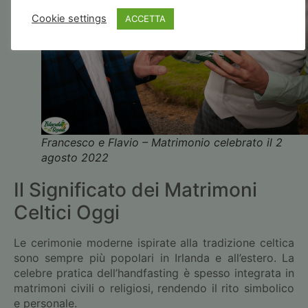
Cookie settings
ACCETTA
Francesco e Flavio – Matrimonio celebrato il 2
agosto 2022
Il Significato dei Matrimoni
Celtici Oggi
Le cerimonie moderne ispirate alla tradizione celtica
sono sempre più popolari in Irlanda e all’estero. La
celebre pratica dell’handfasting è spesso integrata in
matrimoni civili o religiosi, rendendo il rito simbolico
e personale.