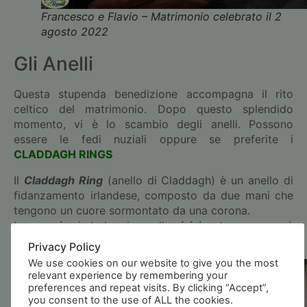
Francesco e Flavio – Matrimonio celebrato il 2
agosto 2022
Gli Anelli
Questa stupenda benedizione accompagna il rito
celtico del matrimonio. Dopo questo splendido
momento, vi è lo scambio degli anelli. Possono
essere le fedi nuziali oppure se preferite i
CLADDAGH RINGS
Il
Claddagh Ring
(anello di Claddagh) è un anello di
fidanzamento irlandese, composto da due mani che
tengono un cuore sormontato da una corona.
Le
mani
simboleggiano l’
amicizia
, la
corona
è
simbolo di
lealtà
e il
cuore
dell’
amore
.
Privacy Policy
We use cookies on our website to give you the most
relevant experience by remembering your
preferences and repeat visits. By clicking “Accept”,
you consent to the use of ALL the cookies.