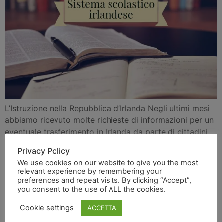
L’Istruzione nella Repubblica d’Irlanda Negli ultimi mesi
abbiamo ricevuto molte richieste di informazioni per un
eventuale trasferimento in Irlanda da parte di cittadini
italiani con o senza figli. Ma sono i genitori che
Privacy Policy
giustamente si preoccupano di conoscere come
We use cookies on our website to give you the most
funziona il sistema scolastico Irlandese per portare
relevant experience by remembering your
avanti il livello di istruzione dei propri figli. Ho […]
preferences and repeat visits. By clicking “Accept”,
you consent to the use of ALL the cookies.
Vivere in Irlanda
Cookie settings
ACCETTA